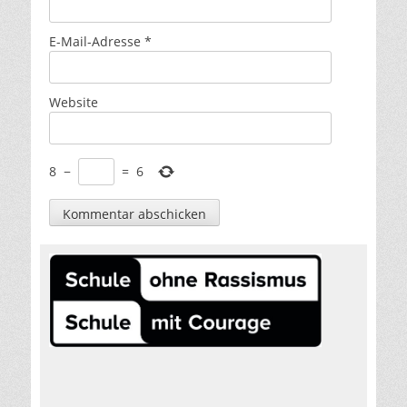
E-Mail-Adresse
*
Website
8
−
=
6