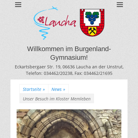
BURGENLAND-
Gymnasium des Burgenlandkreises / Sachsen-Anhalt
GYMNASIUM
LAUCHA
Willkommen im Burgenland-
Gymnasium!
Eckartsbergaer Str. 19, 06636 Laucha an der Unstrut,
Telefon: 034462/20238, Fax: 034462/21695
Startseite
»
News
»
Unser Besuch im Kloster Memleben