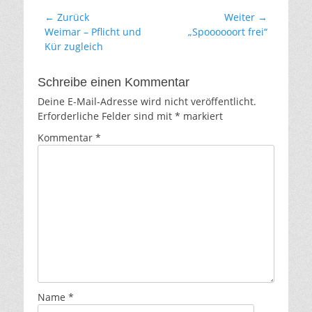
Beitragsnavigation
← Zurück
Weiter →
Vorhergehender
Nächster
Weimar – Pflicht und
„Spoooooort frei“
Beitrag:
Beitrag:
Kür zugleich
Schreibe einen Kommentar
Deine E-Mail-Adresse wird nicht veröffentlicht.
Erforderliche Felder sind mit
*
markiert
Kommentar
*
Name
*