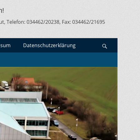
m!
ut, Telefon: 034462/20238, Fax: 034462/21695
ssum
Datenschutzerklärung
Search