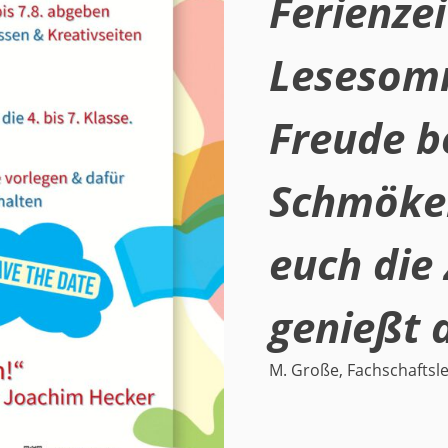
Ferienzei
Lesesomm
Freude b
Schmöker
euch die
genießt 
M. Große, Fachschaftsle