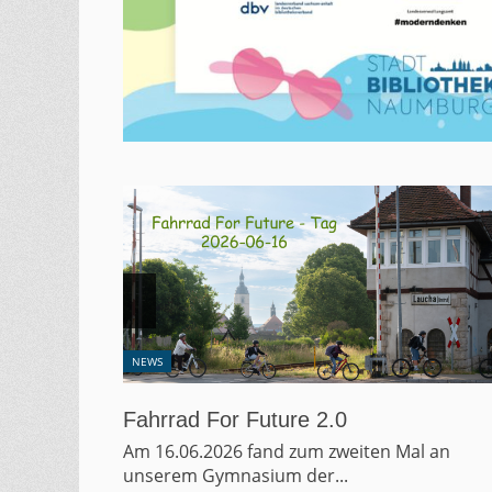
NEWS
50 Jahre Abitur – Ehemalige
Schülerinnen und Schüler des
l an
Burgenland-Gymnasiums besuchen