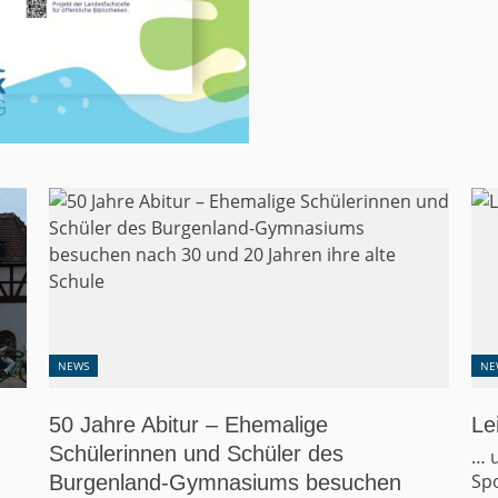
NEWS
NE
Leichtathletik ist eben Outdoorsport
Ju
… und konnte deshalb zum diesjährigen
Un
Sportfest des Burgenland-Gymnasiums nicht...
Die