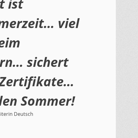
t ist
erzeit… viel
eim
n… sichert
 Zertifikate…
den Sommer!
iterin Deutsch