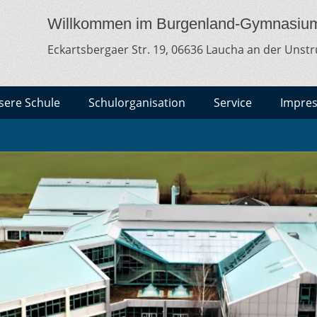
MNASIUM LAUCHA
lt
Willkommen im Burgenland-Gymnasiu
Eckartsbergaer Str. 19, 06636 Laucha an der Unstr
sere Schule
Schulorganisation
Service
Impre