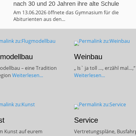
le
ie
gmodellbau
Weinbau
odellbau – eine Tradition
„ Is` ja toll …, erzähl mal…,“
egion
Weiterlesen...
Weiterlesen...
st
Service
 Kunst auf eurem
Vertretungspläne, Busfahr