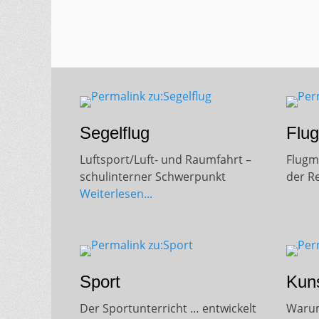
nach 30 und 20 Jahren ihre alte Schu
Am 13.06.2026 öffnete das Gymnasium für d
Abiturienten aus den...
Segelflug
Flu
Luftsport/Luft- und Raumfahrt –
Flugm
schulinterner Schwerpunkt
der R
Weiterlesen...
Sport
Kun
Der Sportunterricht … entwickelt
Warum