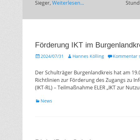
Sieger,
Weiterlesen...
Stund
Förderung IKT im Burgenlandkr
Gepostet
Autor
2024/07/31
Hannes Kölling
Kommentar s
am
Der Schulträger Burgenlandkreis hat am 19
Richtlinien zur Förderung des Zugangs zu 
(IKT-RL) – Teilmaßnahme ELER „IKT zur Nutz
Kategorien
News