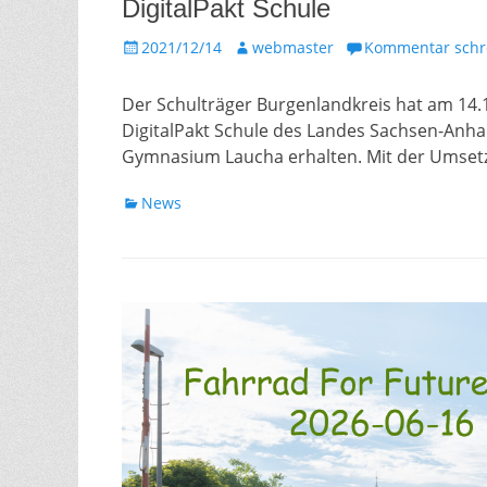
DigitalPakt Schule
Gepostet
Autor
2021/12/14
webmaster
Kommentar schr
am
Der Schulträger Burgenlandkreis hat am 14
DigitalPakt Schule des Landes Sachsen-Anhal
Gymnasium Laucha erhalten. Mit der Umse
Kategorien
News