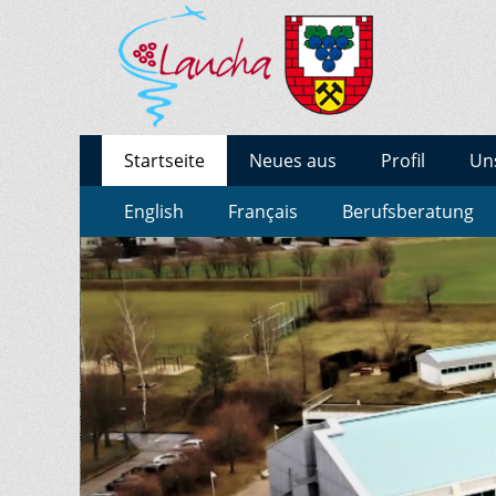
BURGENLAND-GY
Gymnasium des Burgenlandkreises / Sachsen-Anha
Zum
Erstes
Startseite
Neues aus
Profil
Un
Inhalt:
Menü
Zum
Zweites
English
Français
Berufsberatung
Inhalt:
Menü