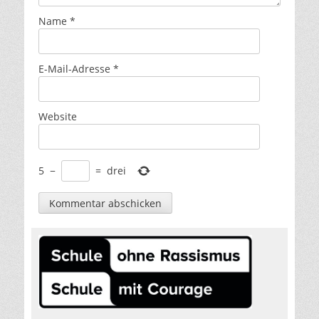
Name
*
E-Mail-Adresse
*
Website
5
−
=
drei