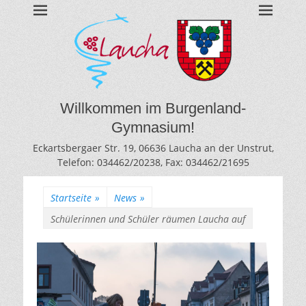
BURGENLAND-
Gymnasium des Burgenlandkreises / Sachsen-Anhalt
GYMNASIUM
LAUCHA
Willkommen im Burgenland-
Gymnasium!
Eckartsbergaer Str. 19, 06636 Laucha an der Unstrut,
Telefon: 034462/20238, Fax: 034462/21695
Startseite
»
News
»
Schülerinnen und Schüler räumen Laucha auf