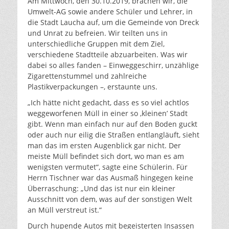
Am Mittwoch, den 30.10.2019, brachen wir, die
Umwelt-AG sowie andere Schüler und Lehrer, in
die Stadt Laucha auf, um die Gemeinde von Dreck
und Unrat zu befreien. Wir teilten uns in
unterschiedliche Gruppen mit dem Ziel,
verschiedene Stadtteile abzuarbeiten. Was wir
dabei so alles fanden – Einweggeschirr, unzählige
Zigarettenstummel und zahlreiche
Plastikverpackungen –, erstaunte uns.
„Ich hätte nicht gedacht, dass es so viel achtlos
weggeworfenen Müll in einer so ‚kleinen’ Stadt
gibt. Wenn man einfach nur auf den Boden guckt
oder auch nur eilig die Straßen entlangläuft, sieht
man das im ersten Augenblick gar nicht. Der
meiste Müll befindet sich dort, wo man es am
wenigsten vermutet“, sagte eine Schülerin. Für
Herrn Tischner war das Ausmaß hingegen keine
Überraschung: „Und das ist nur ein kleiner
Ausschnitt von dem, was auf der sonstigen Welt
an Müll verstreut ist.“
Durch hupende Autos mit begeisterten Insassen