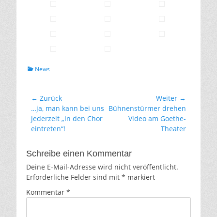
Kategorien
News
Beitragsnavigation
← Zurück
Weiter →
Vorhergehender
Nächster
…ja, man kann bei uns
Bühnenstürmer drehen
Beitrag:
Beitrag:
jederzeit „in den Chor
Video am Goethe-
eintreten“!
Theater
Schreibe einen Kommentar
Deine E-Mail-Adresse wird nicht veröffentlicht.
Erforderliche Felder sind mit
*
markiert
Kommentar
*