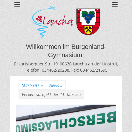
BURGENLAND-
Gymnasium des Burgenlandkreises / Sachsen-Anhalt
GYMNASIUM
LAUCHA
Willkommen im Burgenland-
Gymnasium!
Eckartsbergaer Str. 19, 06636 Laucha an der Unstrut,
Telefon: 034462/20238, Fax: 034462/21695
Startseite
»
News
»
Verkehrsprojekt der 11. Klassen