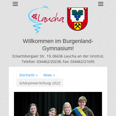
BURGENLAND-
Gymnasium des Burgenlandkreises / Sachsen-Anhalt
GYMNASIUM
LAUCHA
Willkommen im Burgenland-
Gymnasium!
Eckartsbergaer Str. 19, 06636 Laucha an der Unstrut,
Telefon: 034462/20238, Fax: 034462/21695
Startseite
»
News
»
Schärpenverleihung 2022