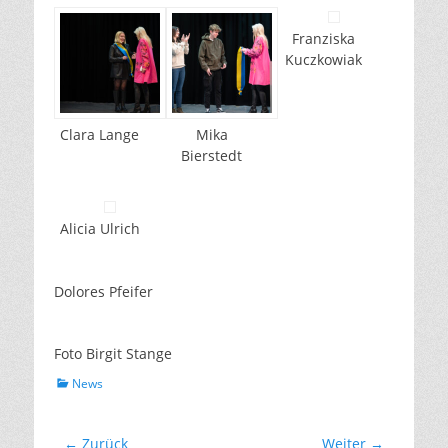
Franziska
Kuczkowiak
Clara Lange
Mika
Bierstedt
Alicia Ulrich
Dolores Pfeifer
Foto Birgit Stange
Kategorien
News
Beitragsnavigation
← Zurück
Weiter →