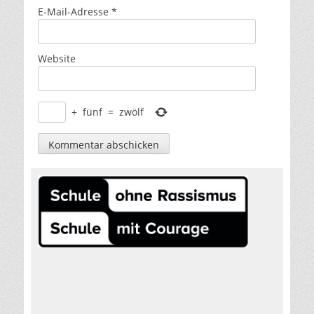
E-Mail-Adresse
*
Website
+
fünf
=
zwölf