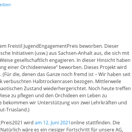
eiben
dem Freistil JugendEngagementPreis beworben. Dieser
sche Initiativen (usw.) aus Sachsen-Anhalt aus, die sich mit
Weise gesellschaftlich engagieren. In dieser Hinsicht haben
ng einer Orchideenwiese“ beworben. Dieses Projekt wird
. (Für die, denen das Ganze noch fremd ist – Wir haben seit
rk verbuschten Halbtrockenrasen bezogen. Mittlerweile
aotischen Zustand wiederhergerichtet. Noch heute treffen
Wiese zu pflegen und den Orchideen ein Leben zu
te bekommen wir Unterstützung von zwei Lehrkräften und
t-Triasland.)
tPreis2021 wird
am 12. Juni 2021
online stattfinden. Die
türlich wäre es ein riesiger Fortschritt für unsere AG,