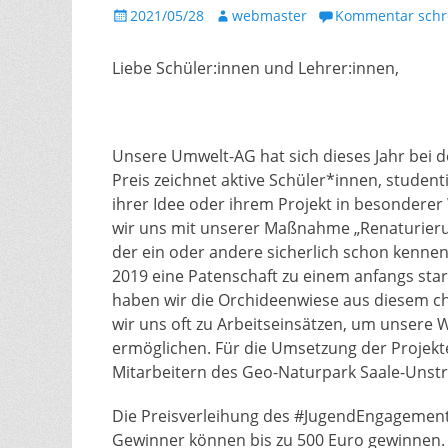
Gepostet
Autor
2021/05/28
webmaster
Kommentar schr
am
Liebe Schüler:innen und Lehrer:innen,
Unsere Umwelt-AG hat sich dieses Jahr bei 
Preis zeichnet aktive Schüler*innen, studenti
ihrer Idee oder ihrem Projekt in besonderer 
wir uns mit unserer Maßnahme „Renaturieru
der ein oder andere sicherlich schon kennen
2019 eine Patenschaft zu einem anfangs sta
haben wir die Orchideenwiese aus diesem ch
wir uns oft zu Arbeitseinsätzen, um unsere 
ermöglichen. Für die Umsetzung der Projek
Mitarbeitern des Geo-Naturpark Saale-Unstru
Die Preisverleihung des #JugendEngagemen
Gewinner können bis zu 500 Euro gewinnen. Na