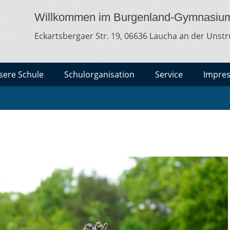
MNASIUM LAUCHA
lt
Willkommen im Burgenland-Gymnasiu
Eckartsbergaer Str. 19, 06636 Laucha an der Unstr
sere Schule
Schulorganisation
Service
Impre