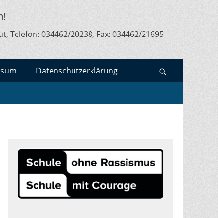
m!
ut, Telefon: 034462/20238, Fax: 034462/21695
ssum
Datenschutzerklärung
Search