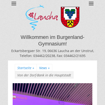
BURGENLAND-
Gymnasium des Burgenlandkreises / Sachsen-Anhalt
GYMNASIUM
LAUCHA
Willkommen im Burgenland-
Gymnasium!
Eckartsbergaer Str. 19, 06636 Laucha an der Unstrut,
Telefon: 034462/20238, Fax: 034462/21695
Startseite
»
News
»
Von der Dorf-Bank in die Hauptstadt