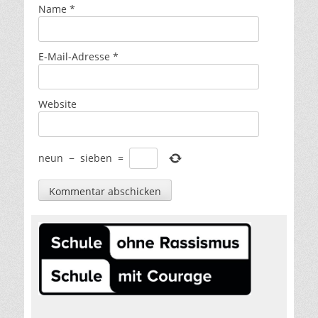
Name
*
E-Mail-Adresse
*
Website
neun
−
sieben
=