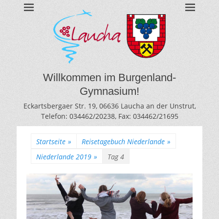
BURGENLAND-
Gymnasium des Burgenlandkreises / Sachsen-Anhalt
GYMNASIUM
LAUCHA
Willkommen im Burgenland-
Gymnasium!
Eckartsbergaer Str. 19, 06636 Laucha an der Unstrut,
Telefon: 034462/20238, Fax: 034462/21695
Startseite
»
Reisetagebuch Niederlande
»
Niederlande 2019
»
Tag 4