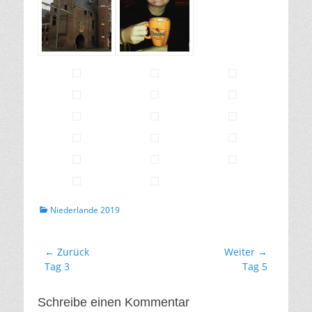
Kategorien
Niederlande 2019
Beitragsnavigation
← Zurück
Weiter →
Vorhergehender
Nächster
Tag 3
Tag 5
Beitrag:
Beitrag:
Schreibe einen Kommentar