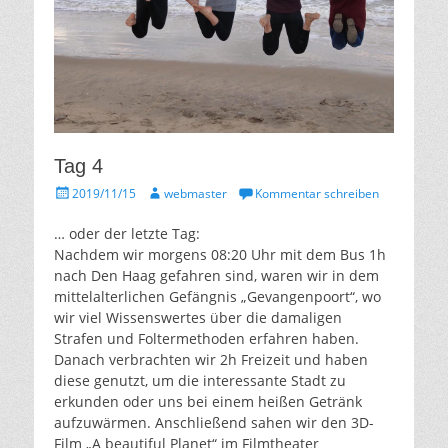
Tag 4
Gepostet
Autor
2019/11/15
webmaster
Kommentar schreiben
am
… oder der letzte Tag:
Nachdem wir morgens 08:20 Uhr mit dem Bus 1h
nach Den Haag gefahren sind, waren wir in dem
mittelalterlichen Gefängnis „Gevangenpoort“, wo
wir viel Wissenswertes über die damaligen
Strafen und Foltermethoden erfahren haben.
Danach verbrachten wir 2h Freizeit und haben
diese genutzt, um die interessante Stadt zu
erkunden oder uns bei einem heißen Getränk
aufzuwärmen. Anschließend sahen wir den 3D-
Film „A beautiful Planet“ im Filmtheater