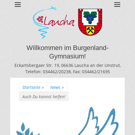
BURGENLAND-
Gymnasium des Burgenlandkreises / Sachsen-Anhalt
GYMNASIUM
LAUCHA
Willkommen im Burgenland-
Gymnasium!
Eckartsbergaer Str. 19, 06636 Laucha an der Unstrut,
Telefon: 034462/20238, Fax: 034462/21695
Startseite
»
News
»
Auch Du kannst helfen!