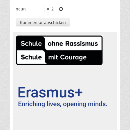
neun
−
=
2