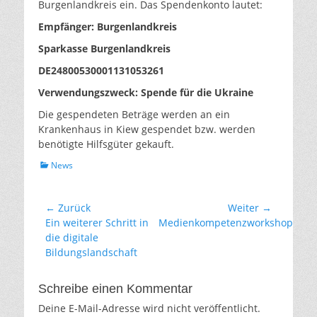
Burgenlandkreis ein. Das Spendenkonto lautet:
Empfänger: Burgenlandkreis
Sparkasse Burgenlandkreis
DE24800530001131053261
Verwendungszweck: Spende für die Ukraine
Die gespendeten Beträge werden an ein
Krankenhaus in Kiew gespendet bzw. werden
benötigte Hilfsgüter gekauft.
Kategorien
News
Beitragsnavigation
← Zurück
Weiter →
Vorhergehender
Nächster
Ein weiterer Schritt in
Medienkompetenzworkshop
Beitrag:
Beitrag:
die digitale
Bildungslandschaft
Schreibe einen Kommentar
Deine E-Mail-Adresse wird nicht veröffentlicht.