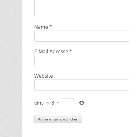
Name
*
E-Mail-Adresse
*
Website
eins
×
8
=