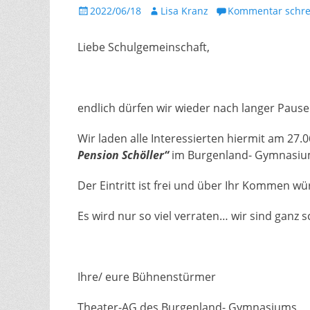
Gepostet
Autor
2022/06/18
Lisa Kranz
Kommentar schre
am
Liebe Schulgemeinschaft,
endlich dürfen wir wieder nach langer Pause
Wir laden alle Interessierten hiermit am 27.
Pension Schöller“
im Burgenland- Gymnasium
Der Eintritt ist frei und über Ihr Kommen wü
Es wird nur so viel verraten… wir sind ganz s
Ihre/ eure Bühnenstürmer
Theater-AG des Burgenland- Gymnasiums