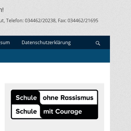
m!
ut, Telefon: 034462/20238, Fax: 034462/21695
ssum
Datenschutzerklärung
Search