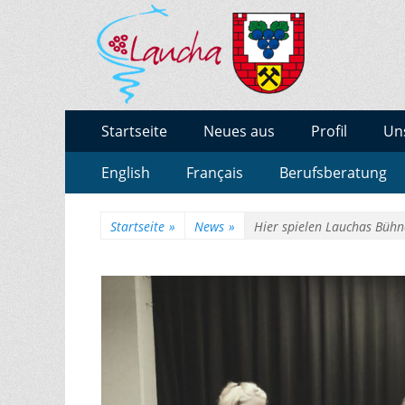
BURGENLAND-GY
Gymnasium des Burgenlandkreises / Sachsen-Anha
Zum
Erstes
Startseite
Neues aus
Profil
Un
Inhalt:
Menü
Zum
Zweites
English
Français
Berufsberatung
Inhalt:
Menü
Startseite
»
News
»
Hier spielen Lauchas Bühn