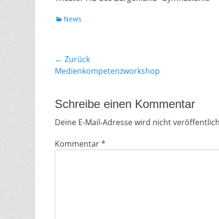
Kategorien
News
Beitragsnavigation
← Zurück
Vorhergehender
Medienkompetenzworkshop
Beitrag:
Schreibe einen Kommentar
Deine E-Mail-Adresse wird nicht veröffentlich
Kommentar
*