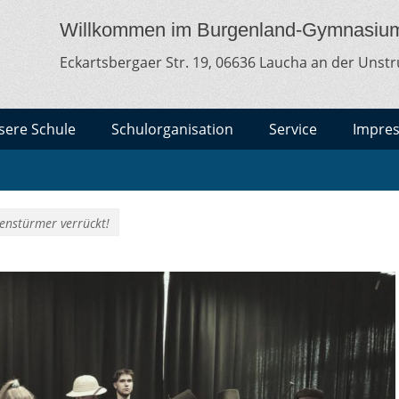
MNASIUM LAUCHA
lt
Willkommen im Burgenland-Gymnasiu
Eckartsbergaer Str. 19, 06636 Laucha an der Unstr
sere Schule
Schulorganisation
Service
Impre
enstürmer verrückt!