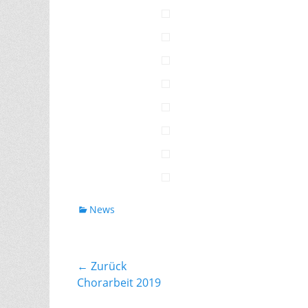
Kategorien
News
Beitragsnavigation
← Zurück
Vorhergehender
Chorarbeit 2019
Beitrag: