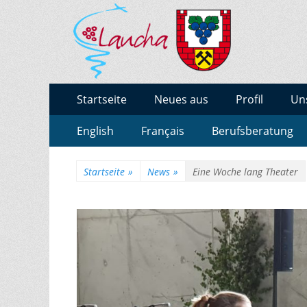
BURGENLAND-GY
Gymnasium des Burgenlandkreises / Sachsen-Anha
Zum
Erstes
Startseite
Neues aus
Profil
Un
Inhalt:
Menü
Zum
Zweites
English
Français
Berufsberatung
Inhalt:
Menü
Startseite
»
News
»
Eine Woche lang Theater