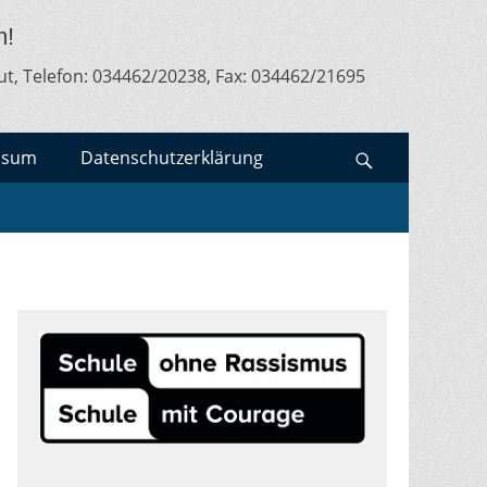
m!
ut, Telefon: 034462/20238, Fax: 034462/21695
ssum
Datenschutzerklärung
Search