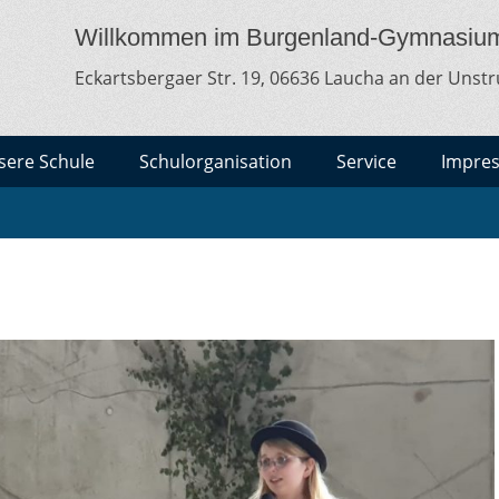
MNASIUM LAUCHA
lt
Willkommen im Burgenland-Gymnasiu
Eckartsbergaer Str. 19, 06636 Laucha an der Unstr
sere Schule
Schulorganisation
Service
Impre