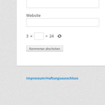
Website
3
×
=
24
Impressum/Haftungsausschluss