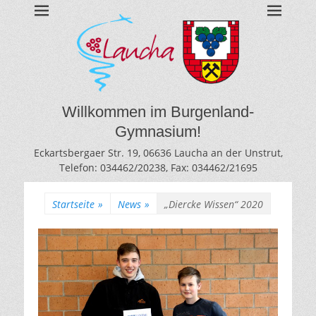
BURGENLAND-
Gymnasium des Burgenlandkreises / Sachsen-Anhalt
GYMNASIUM
LAUCHA
Willkommen im Burgenland-
Gymnasium!
Eckartsbergaer Str. 19, 06636 Laucha an der Unstrut,
Telefon: 034462/20238, Fax: 034462/21695
Startseite
»
News
»
„Diercke Wissen“ 2020