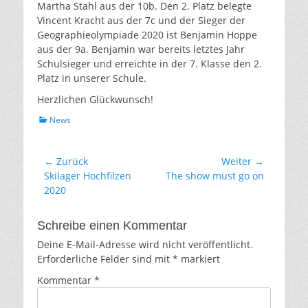
Martha Stahl aus der 10b. Den 2. Platz belegte
Vincent Kracht aus der 7c und der Sieger der
Geographieolympiade 2020 ist Benjamin Hoppe
aus der 9a. Benjamin war bereits letztes Jahr
Schulsieger und erreichte in der 7. Klasse den 2.
Platz in unserer Schule.
Herzlichen Glückwunsch!
Kategorien
News
Beitragsnavigation
← Zurück
Weiter →
Vorhergehender
Nächster
Skilager Hochfilzen
The show must go on
Beitrag:
Beitrag:
2020
Schreibe einen Kommentar
Deine E-Mail-Adresse wird nicht veröffentlicht.
Erforderliche Felder sind mit
*
markiert
Kommentar
*