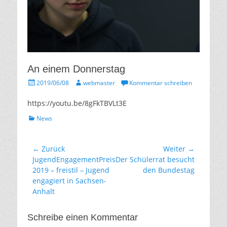
An einem Donnerstag
Gepostet
Autor
2019/06/08
webmaster
Kommentar schreiben
am
https://youtu.be/8gFkTBVLt3E
Kategorien
News
Beitragsnavigation
← Zurück
Weiter →
Vorhergehender
Nächster
JugendEngagementPreis
Der Schülerrat besucht
Beitrag:
Beitrag:
2019 – freistil – Jugend
den Bundestag
engagiert in Sachsen-
Anhalt
Schreibe einen Kommentar