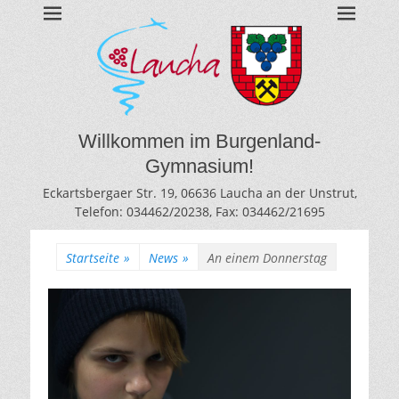
BURGENLAND-
Gymnasium des Burgenlandkreises / Sachsen-Anhalt
GYMNASIUM
LAUCHA
Willkommen im Burgenland-
Gymnasium!
Eckartsbergaer Str. 19, 06636 Laucha an der Unstrut,
Telefon: 034462/20238, Fax: 034462/21695
Startseite
»
News
»
An einem Donnerstag