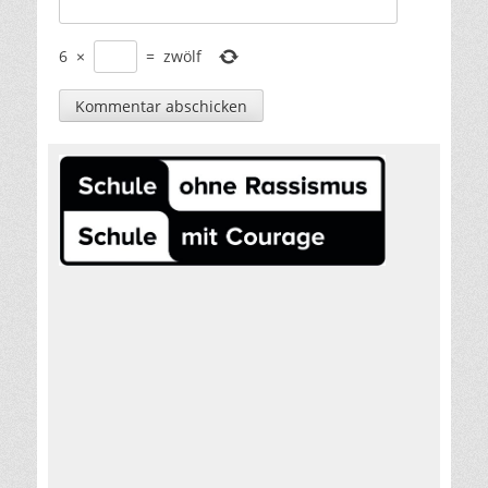
6
×
=
zwölf