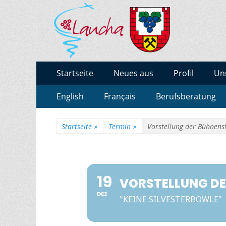
BURGENLAND-GY
Gymnasium des Burgenlandkreises / Sachsen-Anha
Zum
Erstes
Startseite
Neues aus
Profil
Un
Inhalt:
Menü
Zum
Zweites
English
Français
Berufsberatung
Inhalt:
Menü
Startseite
»
Termin
»
Vorstellung der Bühnen
19
VORSTELLUNG D
DEZ
"KEINE SILVESTERBOWLE"