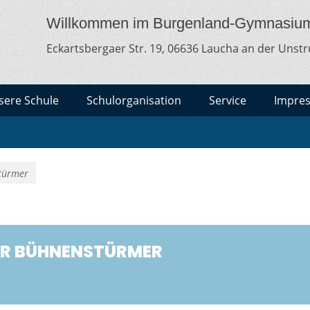
MNASIUM LAUCHA
lt
Willkommen im Burgenland-Gymnasiu
Eckartsbergaer Str. 19, 06636 Laucha an der Unstr
sere Schule
Schulorganisation
Service
Impre
stürmer
ER BÜHNENSTÜRMER