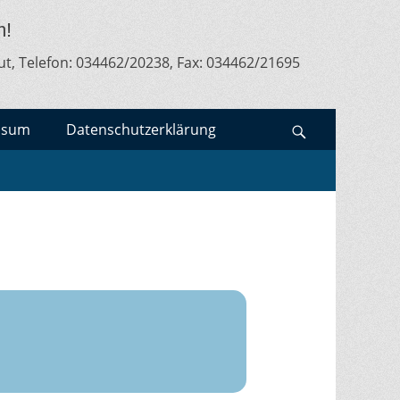
m!
ut, Telefon: 034462/20238, Fax: 034462/21695
ssum
Datenschutzerklärung
Search