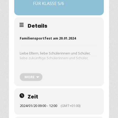
FÜR KLASSE 5/6
Details
Familiensportfest am 20.01.2024
Liebe Eltern, liebe Schülerinnen und Schüler,
liebe zukünftige Schülerinnen und Schüler,
die Sportlehrerinnen und Sportlehrer sowie die
MORE
Schülerinnen und Schüler der 11. Klassen laden
Sie und euch recht herzlich zum
Familiensportfest des Burgenland-Gymnasiums
Laucha ein.
Zeit
2024/01/20 09:00 - 12:00
(GMT+01:00)
Die Sporthalle ist für alle Teilnehmerinnen und
Teilnehmer sowie Zuschauer ab 09:00 Uhr
geöffnet.
Wichtig: Sportschuhe nicht