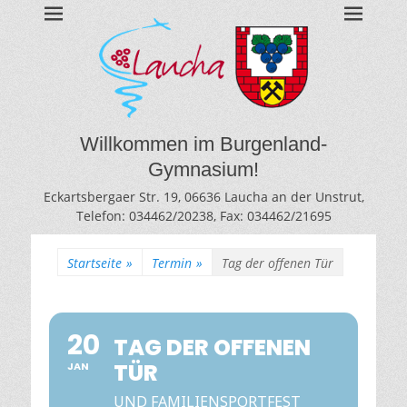
BURGENLAND-
Gymnasium des Burgenlandkreises / Sachsen-Anhalt
GYMNASIUM
LAUCHA
Willkommen im Burgenland-
Gymnasium!
Eckartsbergaer Str. 19, 06636 Laucha an der Unstrut,
Telefon: 034462/20238, Fax: 034462/21695
Startseite
»
Termin
»
Tag der offenen Tür
20
TAG DER OFFENEN
TÜR
JAN
UND FAMILIENSPORTFEST