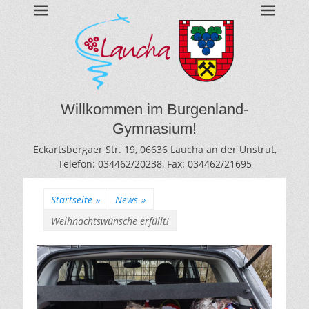
BURGENLAND-
Gymnasium des Burgenlandkreises / Sachsen-Anhalt
GYMNASIUM
LAUCHA
Willkommen im Burgenland-
Gymnasium!
Eckartsbergaer Str. 19, 06636 Laucha an der Unstrut,
Telefon: 034462/20238, Fax: 034462/21695
Startseite
»
News
»
Weihnachtswünsche erfüllt!