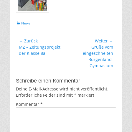
Kategorien
News
Beitragsnavigation
← Zurück
Weiter →
Vorhergehender
Nächster
MZ – Zeitungsprojekt
Grüße vom
Beitrag:
Beitrag:
der Klasse 8a
eingeschneiten
Burgenland-
Gymnasium
Schreibe einen Kommentar
Deine E-Mail-Adresse wird nicht veröffentlicht.
Erforderliche Felder sind mit
*
markiert
Kommentar
*