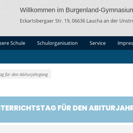
MNASIUM LAUCHA
lt
Willkommen im Burgenland-Gymnasiu
Eckartsbergaer Str. 19, 06636 Laucha an der Unstr
sere Schule
Schulorganisation
Service
Impre
tag für den Abiturjahrgang
NTERRICHTSTAG FÜR DEN ABITURJA