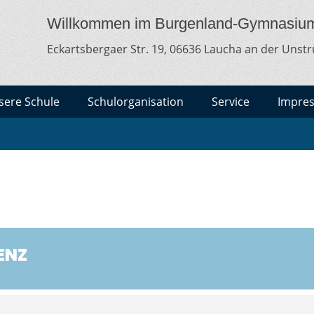
MNASIUM LAUCHA
lt
Willkommen im Burgenland-Gymnasiu
Eckartsbergaer Str. 19, 06636 Laucha an der Unstr
sere Schule
Schulorganisation
Service
Impre
ENZ