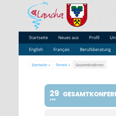
BURGENLAND-GY
Gymnasium des Burgenlandkreises / Sachsen-Anha
Zum
Erstes
Startseite
Neues aus
Profil
Un
Inhalt:
Menü
Zum
Zweites
English
Français
Berufsberatung
Inhalt:
Menü
Startseite
»
Termin
»
Gesamtkonferenz
29
GESAMTKONFER
APR