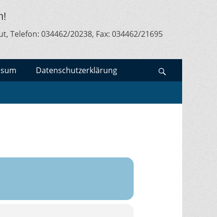
m!
ut, Telefon: 034462/20238, Fax: 034462/21695
ssum
Datenschutzerklärung
Search