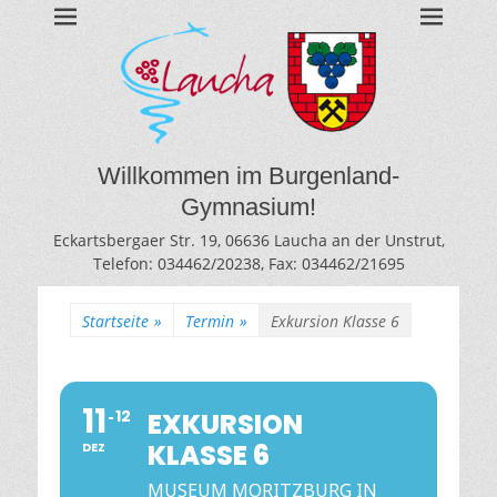
BURGENLAND-
Gymnasium des Burgenlandkreises / Sachsen-Anhalt
GYMNASIUM
LAUCHA
Willkommen im Burgenland-
Gymnasium!
Eckartsbergaer Str. 19, 06636 Laucha an der Unstrut,
Telefon: 034462/20238, Fax: 034462/21695
Startseite
»
Termin
»
Exkursion Klasse 6
11
12
EXKURSION
KLASSE 6
DEZ
MUSEUM MORITZBURG IN